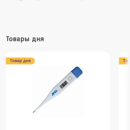
Товары дня
Товар дня
Тов