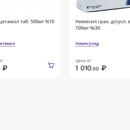
цетамол таб. 500мг N10
Нимесил гран. д/сусп. 
100мг №30
етамол
Нимесулид
от
Цена от
₽
₽
1 010
.00