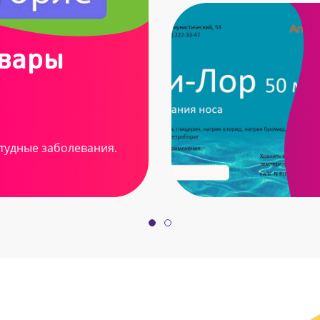
овары
тудные заболевания.