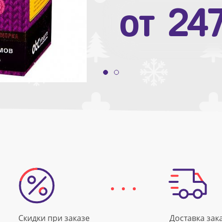
от
10
от
24
Скидки при заказе
Доставка зак