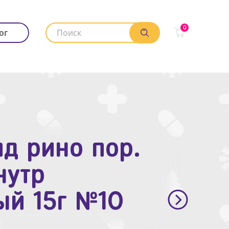
0
ог
д рино пор.
. п.п.о. 10мг
нутр
ый 15г №10