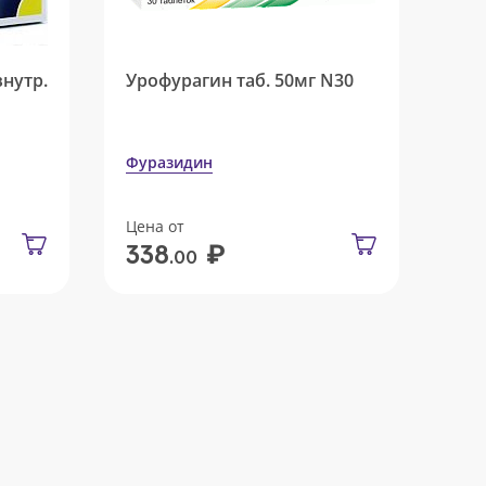
внутр.
Урофурагин таб. 50мг N30
Фуразидин
Цена от
₽
338
.00