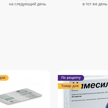
на следующий день
в тот же день
дня
По рецепту
Товар дня