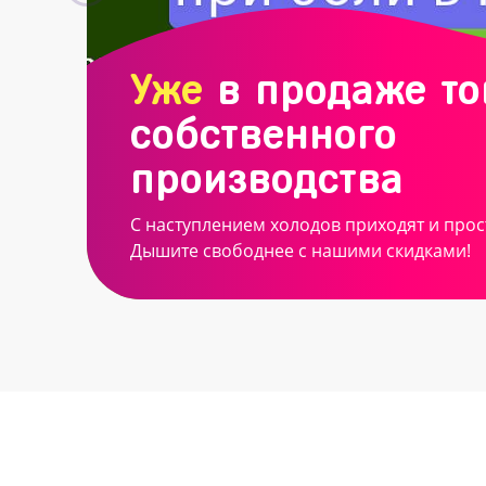
Уже
в продаже т
собственного
производства
С наступлением холодов приходят и прос
Дышите свободнее с нашими скидками!