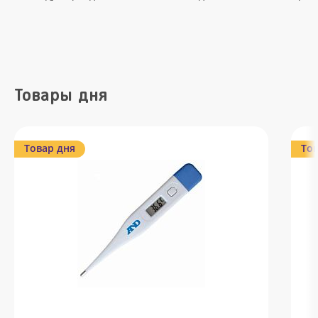
Товары дня
Товар дня
Тов