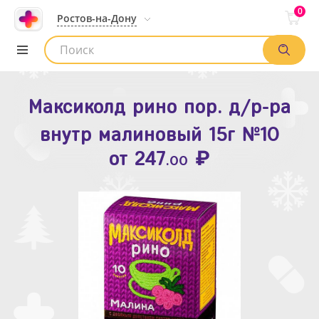
0
Ростов-на-Дону
Максиколд рино пор. д/р-ра
Зодак таб. п.п.о. 10мг №10
внутр малиновый 15г №10
₽
Список аптек
от
109
.80
₽
от
247
.00
Найти заказ