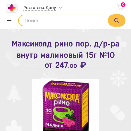
0
Ростов-на-Дону
Максиколд рино пор. д/р-ра
Зодак таб. п.п.о. 10мг №10
внутр малиновый 15г №10
₽
Список аптек
от
109
.80
₽
от
247
.00
Найти заказ