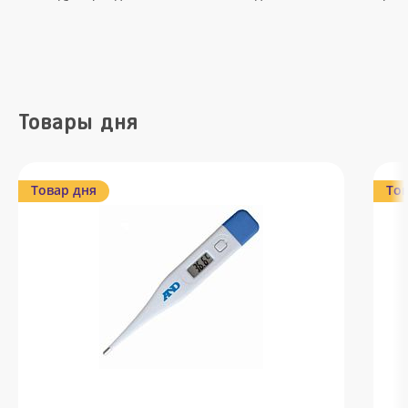
Товары дня
Товар дня
Тов