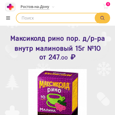
0
Ростов-на-Дону
Максиколд рино пор. д/р-ра
Зодак таб. п.п.о. 10мг №10
внутр малиновый 15г №10
₽
Список аптек
от
109
.80
₽
от
247
.00
Найти заказ