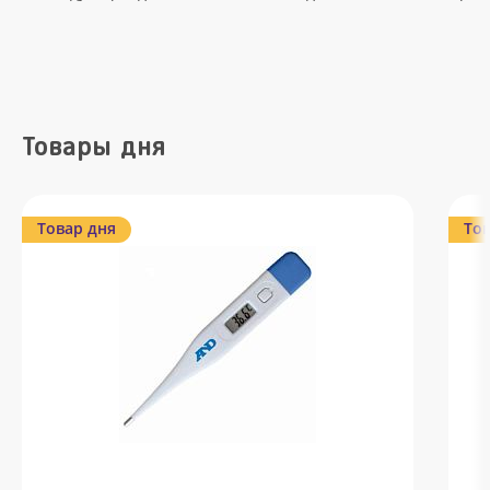
Товары дня
Товар дня
Тов