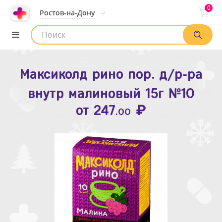
0
Ростов-на-Дону
Максиколд рино пор. д/р-ра
Зодак таб. п.п.о. 10мг №10
внутр малиновый 15г №10
₽
Список аптек
от
109
.80
₽
от
247
.00
Найти заказ