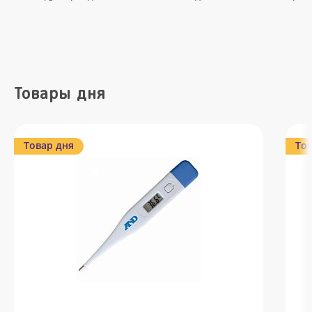
Товары дня
Товар дня
Тов