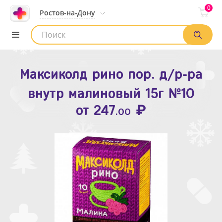
0
Ростов-на-Дону
Максиколд рино пор. д/р-ра
Зодак таб. п.п.о. 10мг №10
внутр малиновый 15г №10
₽
Список аптек
от
109
.80
₽
от
247
.00
Найти заказ