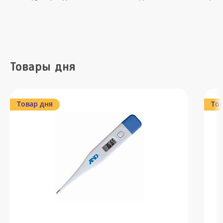
Товары дня
Товар дня
Тов