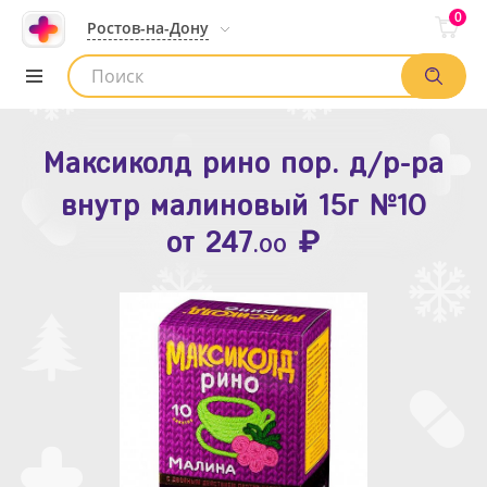
0
Ростов-на-Дону
Максиколд рино пор. д/р-ра
Зодак таб. п.п.о. 10мг №10
внутр малиновый 15г №10
₽
Список аптек
от
109
.80
₽
от
247
.00
Найти заказ