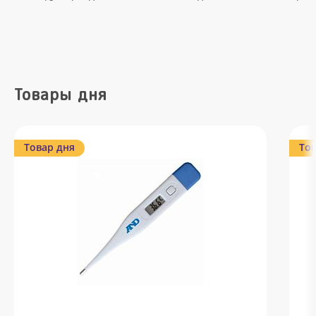
Товары дня
Товар дня
Тов