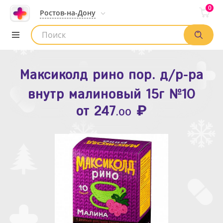
0
Ростов-на-Дону
Максиколд рино пор. д/р-ра
Зодак таб. п.п.о. 10мг №10
внутр малиновый 15г №10
₽
Список аптек
от
109
.80
₽
от
247
.00
Найти заказ