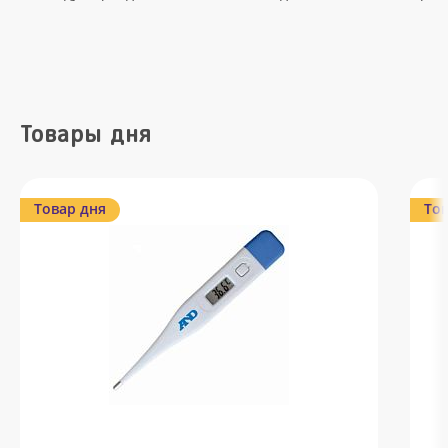
Товары дня
Товар дня
Тов