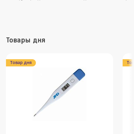
Товары дня
Товар дня
Тов