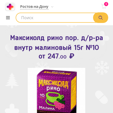
0
Ростов-на-Дону
Максиколд рино пор. д/р-ра
Зодак таб. п.п.о. 10мг №10
внутр малиновый 15г №10
₽
Список аптек
от
109
.80
₽
от
247
.00
Найти заказ