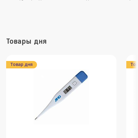
Товары дня
Товар дня
Тов