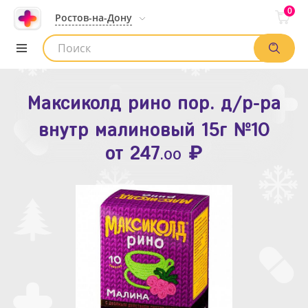
0
Ростов-на-Дону
Максиколд рино пор. д/р-ра
Зодак таб. п.п.о. 10мг №10
внутр малиновый 15г №10
₽
Список аптек
от
109
.80
₽
от
247
.00
Найти заказ