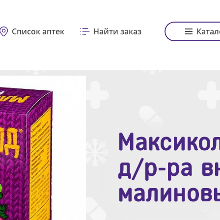
Список аптек
Найти заказ
Катал
Максикол
Зодак таб
д/р-ра в
№10
малинов