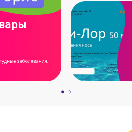
овары
тудные заболевания.