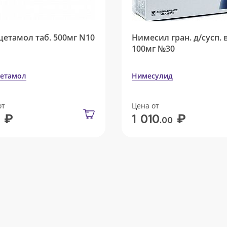
цетамол таб. 500мг N10
Нимесил гран. д/сусп. 
100мг №30
етамол
Нимесулид
от
Цена от
₽
₽
1 010
.00