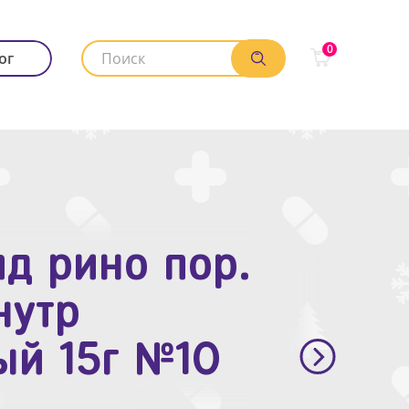
0
ог
д рино пор.
. п.п.о. 10мг
нутр
ый 15г №10