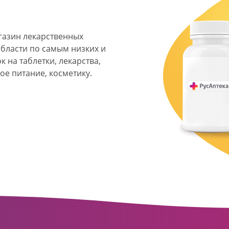
агазин лекарственных
области по самым низких и
 на таблетки, лекарства,
ое питание, косметику.
я фармацевтическая
твенных аптек и аптечных
ласти. Компания основана
ормата превратилась в
сть направлена на
ое обслуживание
о подхода к каждому