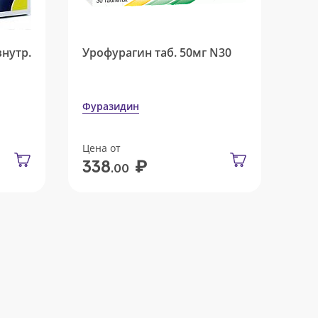
внутр.
Урофурагин таб. 50мг N30
Фуразидин
Цена от
₽
338
.00