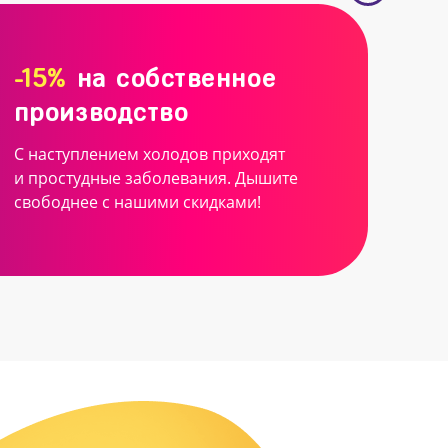
-15%
на собственное
производство
С наступлением холодов приходят
и простудные заболевания. Дышите
свободнее с нашими скидками!