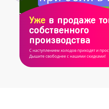
Уже
в продаже т
собственного
производства
С наступлением холодов приходят и прос
Дышите свободнее с нашими скидками!