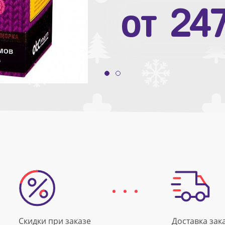
от
10
от
24
Скидки при заказе
Доставка зак