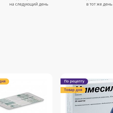
на следующий день
в тот же день
дня
По рецепту
Товар дня