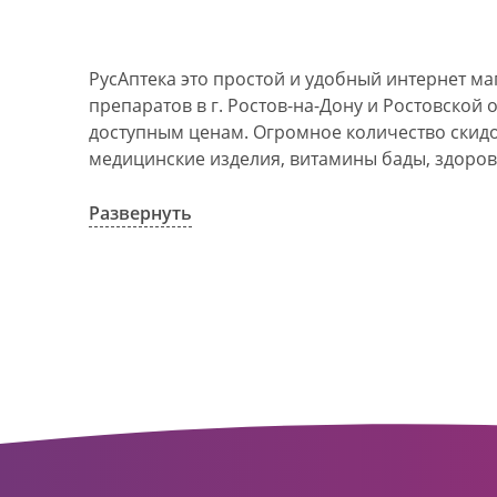
РусАптека это простой и удобный интернет м
препаратов в г. Ростов-на-Дону и Ростовской 
доступным ценам. Огромное количество скидок
медицинские изделия, витамины бады, здоров
АО Ростовоблфармация это централизованна
компания, объединяющая свыше 100 государс
Развернуть
пунктов в г. Ростова-на-Дону и Ростовской об
в 1993 году. За 20 лет организация старого ф
динамично развивающуюся сеть. Ее деятельно
оказание полноценной помощи и качественн
населения с использованием индивидуальног
покупателю.