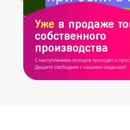
Уже
в продаже т
собственного
производства
С наступлением холодов приходят и прос
Дышите свободнее с нашими скидками!