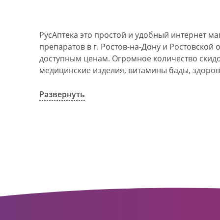
РусАптека это простой и удобный интернет м
препаратов в г. Ростов-на-Дону и Ростовской 
доступным ценам. Огромное количество скидок
медицинские изделия, витамины бады, здоров
АО Ростовоблфармация это централизованна
компания, объединяющая свыше 100 государс
Развернуть
пунктов в г. Ростова-на-Дону и Ростовской об
в 1993 году. За 20 лет организация старого ф
динамично развивающуюся сеть. Ее деятельно
оказание полноценной помощи и качественн
населения с использованием индивидуальног
покупателю.