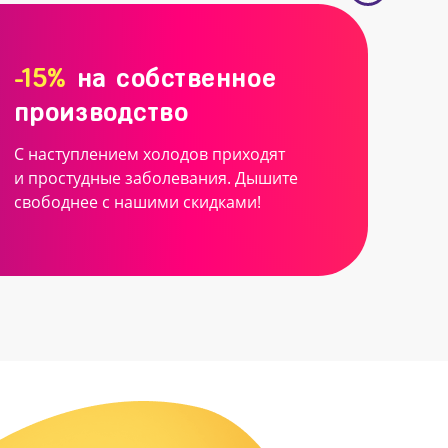
-15%
на собственное
производство
С наступлением холодов приходят
и простудные заболевания. Дышите
свободнее с нашими скидками!