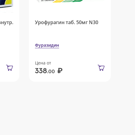
внутр.
Урофурагин таб. 50мг N30
Фуразидин
Цена от
₽
338
.00