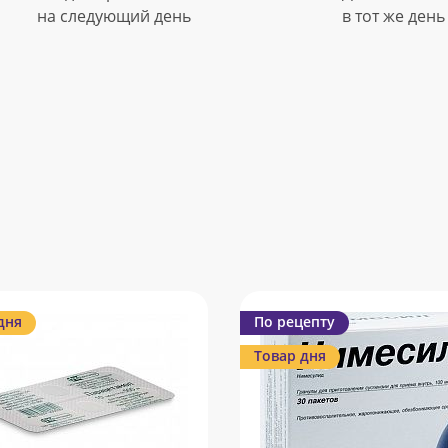
на следующий день
в тот же день
дня
По рецепту
Товар дня