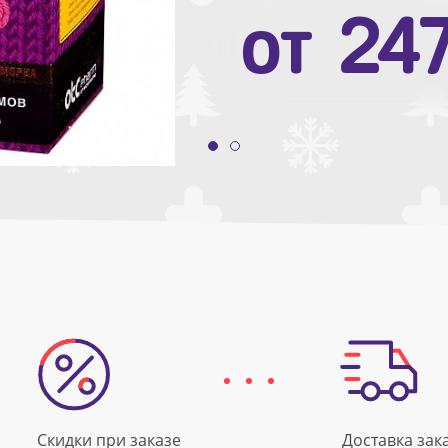
от
10
от
24
Скидки при заказе
Доставка зак