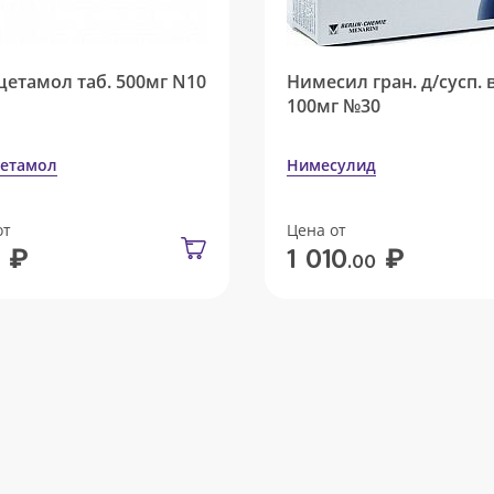
цетамол таб. 500мг N10
Нимесил гран. д/сусп. 
100мг №30
етамол
Нимесулид
от
Цена от
₽
₽
1 010
.00