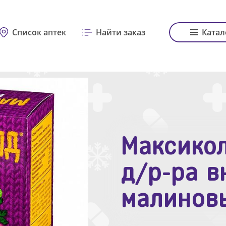
Список аптек
Найти заказ
Катал
Максикол
Зодак таб
д/р-ра в
№10
малинов