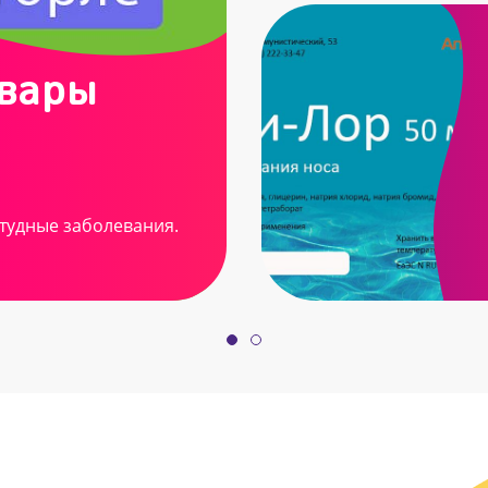
овары
тудные заболевания.