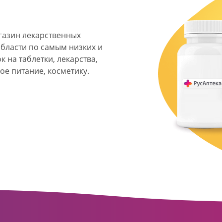
агазин лекарственных
области по самым низких и
 на таблетки, лекарства,
ое питание, косметику.
я фармацевтическая
твенных аптек и аптечных
ласти. Компания основана
ормата превратилась в
сть направлена на
ое обслуживание
о подхода к каждому