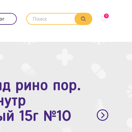
0
ог
д рино пор.
. п.п.о. 10мг
нутр
ый 15г №10