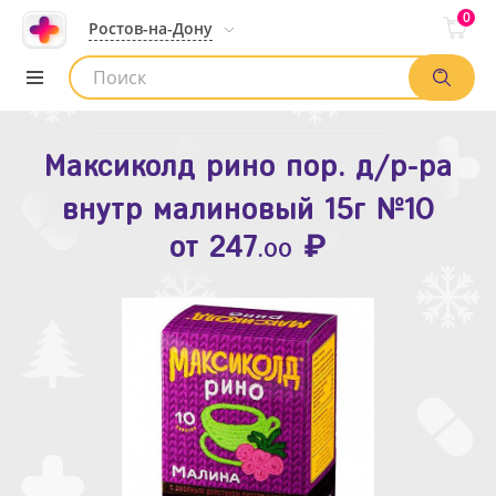
0
Ростов-на-Дону
Максиколд рино пор. д/р-ра
Зодак таб. п.п.о. 10мг №10
внутр малиновый 15г №10
₽
Список аптек
от
109
.80
₽
от
247
.00
Найти заказ