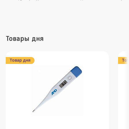
Товары дня
Товар дня
Тов