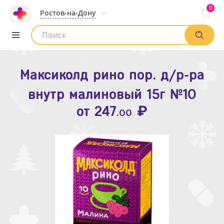
0
Ростов-на-Дону
Максиколд рино пор. д/р-ра
Зодак таб. п.п.о. 10мг №10
внутр малиновый 15г №10
₽
Список аптек
от
109
.80
₽
от
247
.00
Найти заказ