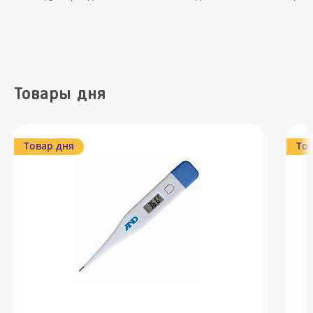
Товары дня
Товар дня
Тов