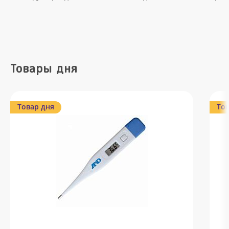
Товары дня
Товар дня
Тов