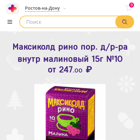
0
Ростов-на-Дону
Максиколд рино пор. д/р-ра
Зодак таб. п.п.о. 10мг №10
внутр малиновый 15г №10
₽
Список аптек
от
109
.80
₽
от
247
.00
Найти заказ