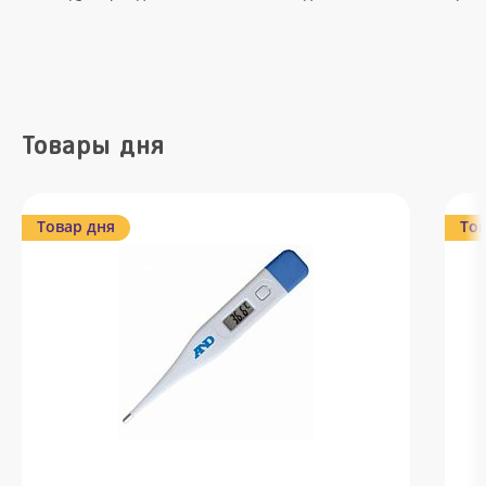
Товары дня
Товар дня
Тов