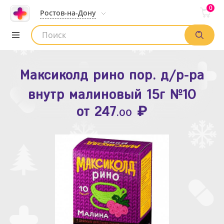
0
Ростов-на-Дону
Максиколд рино пор. д/р-ра
Зодак таб. п.п.о. 10мг №10
внутр малиновый 15г №10
₽
Список аптек
от
109
.80
₽
от
247
.00
Найти заказ