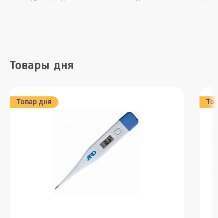
Товары дня
Товар дня
Тов