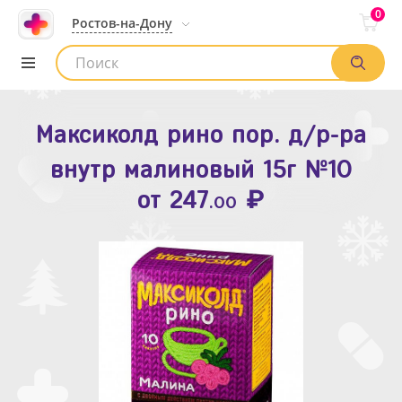
0
Ростов-на-Дону
Максиколд рино пор. д/р-ра
Зодак таб. п.п.о. 10мг №10
внутр малиновый 15г №10
₽
Список аптек
от
109
.80
₽
от
247
.00
Найти заказ