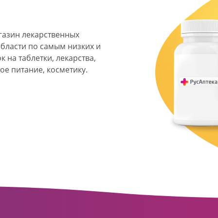
агазин лекарственных
области по самым низких и
 на таблетки, лекарства,
ое питание, косметику.
я фармацевтическая
твенных аптек и аптечных
ласти. Компания основана
ормата превратилась в
сть направлена на
ое обслуживание
о подхода к каждому