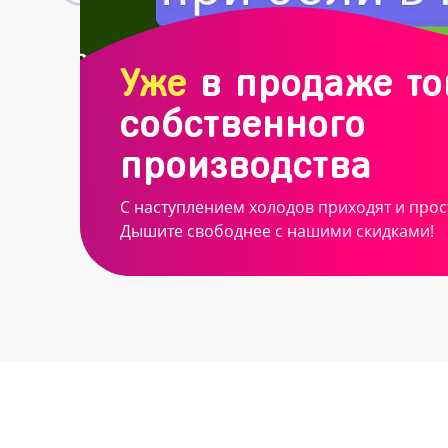
Уже
в продаже т
собственного
производства
С наступлением холодов приходят и прос
Дышите свободнее с нашими скидками!