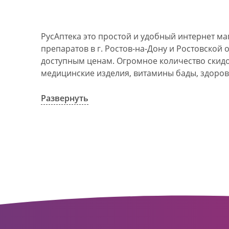
РусАптека это простой и удобный интернет м
препаратов в г. Ростов-на-Дону и Ростовской 
доступным ценам. Огромное количество скидок
медицинские изделия, витамины бады, здоров
АО Ростовоблфармация это централизованна
компания, объединяющая свыше 100 государс
Развернуть
пунктов в г. Ростова-на-Дону и Ростовской об
в 1993 году. За 20 лет организация старого ф
динамично развивающуюся сеть. Ее деятельно
оказание полноценной помощи и качественн
населения с использованием индивидуальног
покупателю.