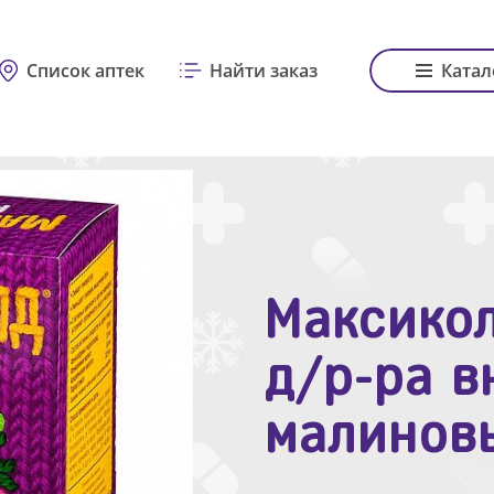
Список аптек
Найти заказ
Катал
Максикол
Зодак таб
д/р-ра в
№10
малинов