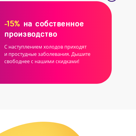
-15%
на собственное
производство
С наступлением холодов приходят
и простудные заболевания. Дышите
свободнее с нашими скидками!