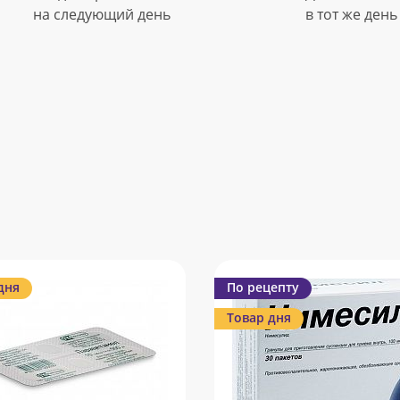
на следующий день
в тот же день
дня
По рецепту
Товар дня