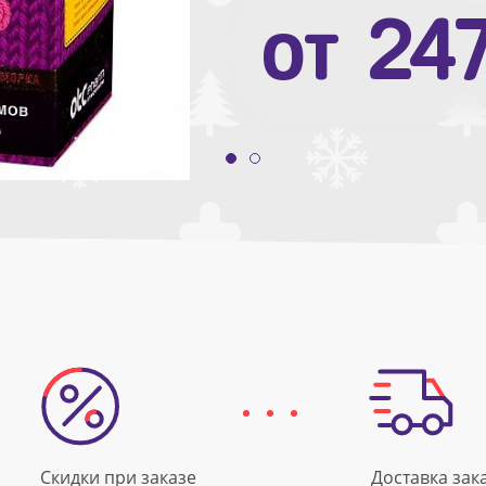
от
10
от
24
Скидки при заказе
Доставка зак