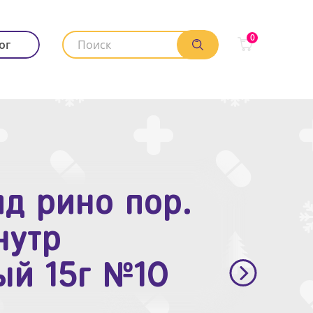
0
ог
д рино пор.
. п.п.о. 10мг
нутр
ый 15г №10