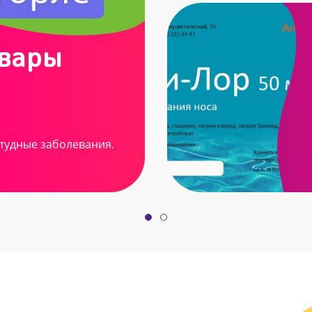
овары
тудные заболевания.