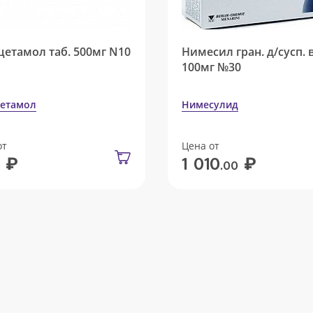
цетамол таб. 500мг N10
Нимесил гран. д/сусп. 
100мг №30
етамол
Нимесулид
от
Цена от
₽
₽
1 010
.00