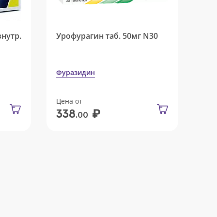
внутр.
Урофурагин таб. 50мг N30
Фуразидин
Цена от
₽
338
.00