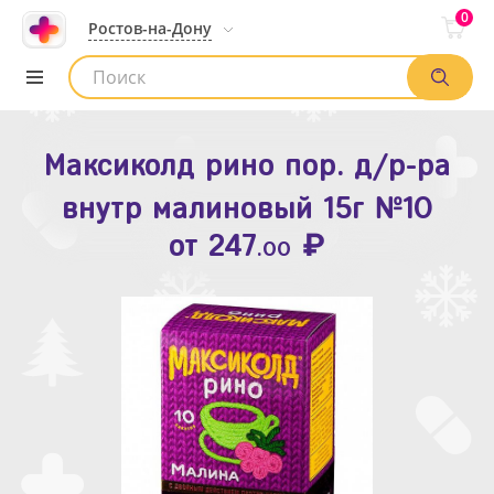
0
Ростов-на-Дону
Максиколд рино пор. д/р-ра
Зодак таб. п.п.о. 10мг №10
внутр малиновый 15г №10
₽
Список аптек
от
109
.80
₽
от
247
.00
Найти заказ