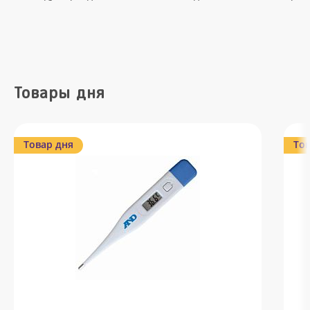
Товары дня
Товар дня
Тов