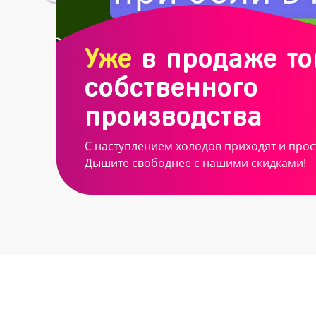
Уже
в продаже т
собственного
производства
С наступлением холодов приходят и прос
Дышите свободнее с нашими скидками!