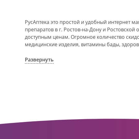
РусАптека это простой и удобный интернет м
препаратов в г. Ростов-на-Дону и Ростовской 
доступным ценам. Огромное количество скидок
медицинские изделия, витамины бады, здоров
АО Ростовоблфармация это централизованна
компания, объединяющая свыше 100 государс
Развернуть
пунктов в г. Ростова-на-Дону и Ростовской об
в 1993 году. За 20 лет организация старого ф
динамично развивающуюся сеть. Ее деятельно
оказание полноценной помощи и качественн
населения с использованием индивидуальног
покупателю.