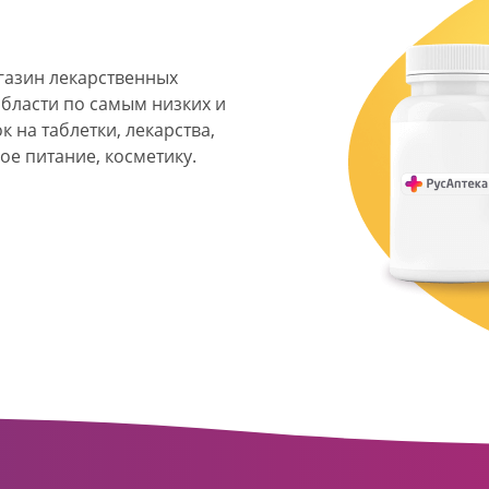
агазин лекарственных
области по самым низких и
 на таблетки, лекарства,
ое питание, косметику.
я фармацевтическая
твенных аптек и аптечных
ласти. Компания основана
ормата превратилась в
сть направлена на
ое обслуживание
о подхода к каждому