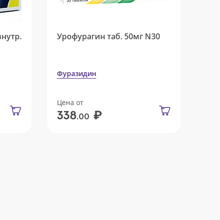
внутр.
Урофурагин таб. 50мг N30
Фуразидин
Цена от
₽
338
.00