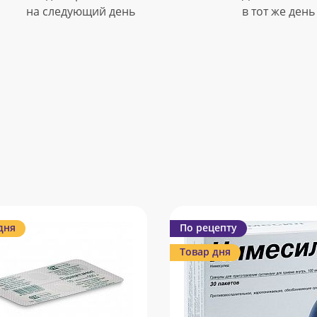
на следующий день
в тот же день
дня
По рецепту
Товар дня