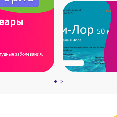
овары
тудные заболевания.