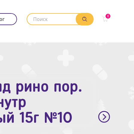
0
ог
д рино пор.
. п.п.о. 10мг
нутр
ый 15г №10