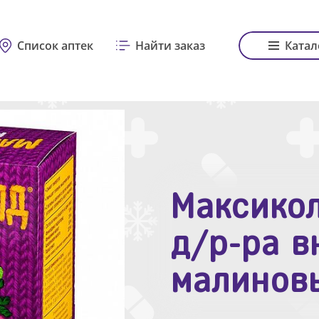
Список аптек
Найти заказ
Катал
Максикол
Зодак таб
д/р-ра в
№10
малинов