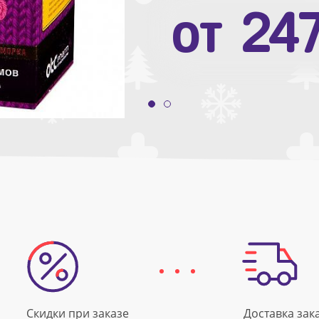
от
10
от
24
Скидки при заказе
Доставка зак