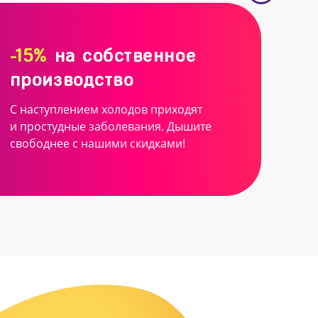
-15%
на собственное
производство
С наступлением холодов приходят
и простудные заболевания. Дышите
свободнее с нашими скидками!