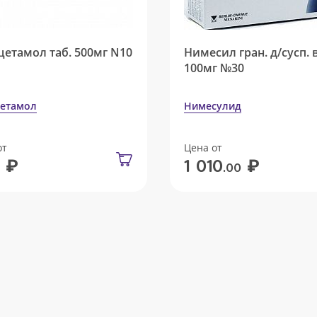
цетамол таб. 500мг N10
Нимесил гран. д/сусп. 
100мг №30
етамол
Нимесулид
от
Цена от
₽
₽
1 010
.00