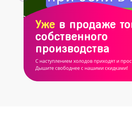
Уже
в продаже т
собственного
производства
С наступлением холодов приходят и прос
Дышите свободнее с нашими скидками!