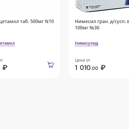
цетамол таб. 500мг N10
Нимесил гран. д/сусп. 
100мг №30
етамол
Нимесулид
от
Цена от
₽
₽
1 010
.00