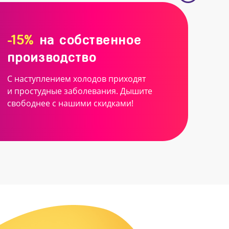
-15%
на собственное
производство
С наступлением холодов приходят
и простудные заболевания. Дышите
свободнее с нашими скидками!