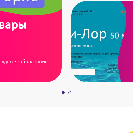
овары
тудные заболевания.