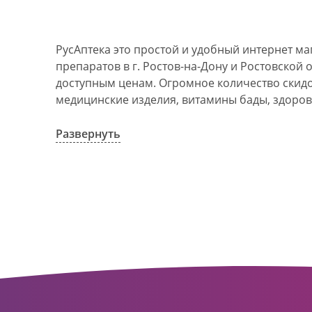
РусАптека это простой и удобный интернет м
препаратов в г. Ростов-на-Дону и Ростовской 
доступным ценам. Огромное количество скидок
медицинские изделия, витамины бады, здоров
АО Ростовоблфармация это централизованна
компания, объединяющая свыше 100 государс
Развернуть
пунктов в г. Ростова-на-Дону и Ростовской об
в 1993 году. За 20 лет организация старого ф
динамично развивающуюся сеть. Ее деятельно
оказание полноценной помощи и качественн
населения с использованием индивидуальног
покупателю.