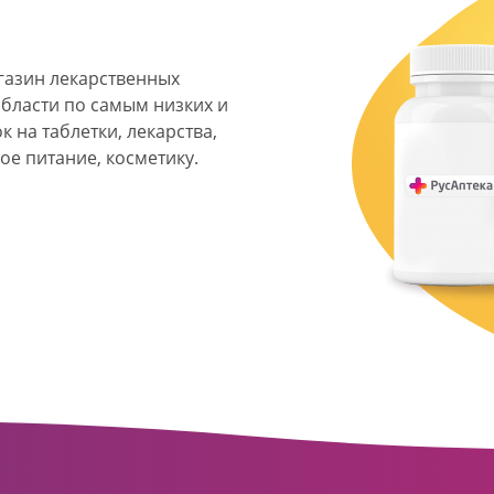
агазин лекарственных
области по самым низких и
 на таблетки, лекарства,
ое питание, косметику.
я фармацевтическая
твенных аптек и аптечных
ласти. Компания основана
ормата превратилась в
сть направлена на
ое обслуживание
о подхода к каждому