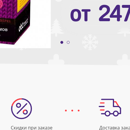
от
10
от
24
Скидки при заказе
Доставка зак