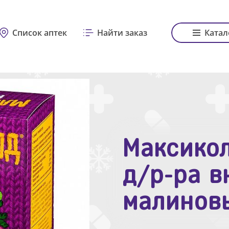
Список аптек
Найти заказ
Катал
Максикол
Зодак таб
д/р-ра в
№10
малинов