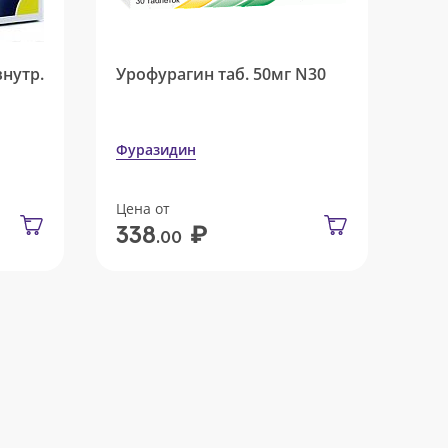
внутр.
Урофурагин таб. 50мг N30
Фуразидин
Цена от
₽
338
.00