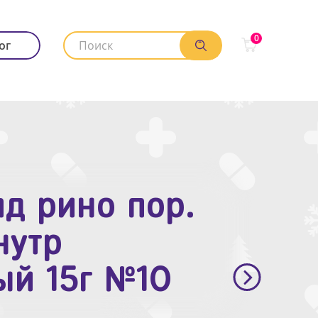
0
ог
д рино пор.
. п.п.о. 10мг
нутр
ый 15г №10