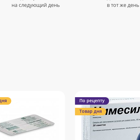
на следующий день
в тот же день
дня
По рецепту
Товар дня