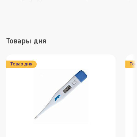
Товары дня
Товар дня
Тов