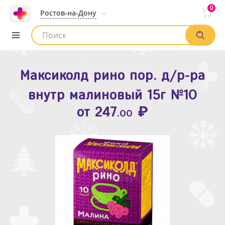
0
Ростов-на-Дону
Максиколд рино пор. д/р-ра
Зодак таб. п.п.о. 10мг №10
внутр малиновый 15г №10
₽
Список аптек
от
109
.80
₽
от
247
.00
Найти заказ