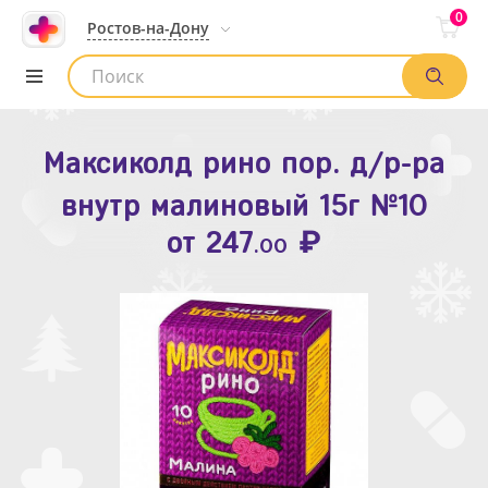
0
Ростов-на-Дону
Максиколд рино пор. д/р-ра
Зодак таб. п.п.о. 10мг №10
внутр малиновый 15г №10
₽
Список аптек
от
109
.80
₽
от
247
.00
Найти заказ