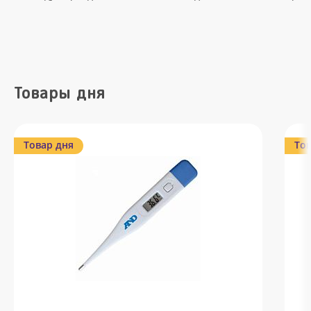
Товары дня
Товар дня
Тов