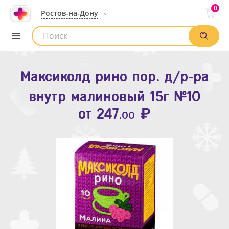
0
Ростов-на-Дону
Максиколд рино пор. д/р-ра
Зодак таб. п.п.о. 10мг №10
внутр малиновый 15г №10
₽
Список аптек
от
109
.80
₽
от
247
.00
Найти заказ