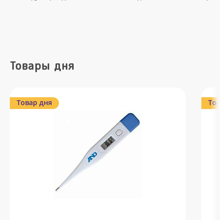
Товары дня
Товар дня
Тов