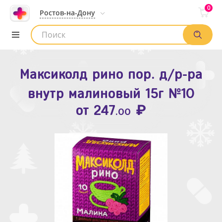
0
Ростов-на-Дону
Максиколд рино пор. д/р-ра
Зодак таб. п.п.о. 10мг №10
внутр малиновый 15г №10
₽
Список аптек
от
109
.80
₽
от
247
.00
Найти заказ