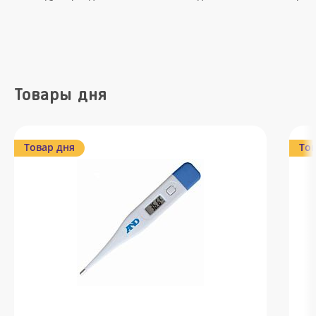
Товары дня
Товар дня
Тов