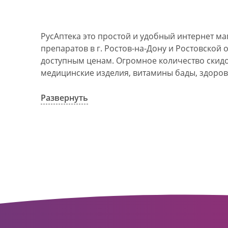
РусАптека это простой и удобный интернет м
препаратов в г. Ростов-на-Дону и Ростовской 
доступным ценам. Огромное количество скидок
медицинские изделия, витамины бады, здоров
АО Ростовоблфармация это централизованна
компания, объединяющая свыше 100 государс
Развернуть
пунктов в г. Ростова-на-Дону и Ростовской об
в 1993 году. За 20 лет организация старого ф
динамично развивающуюся сеть. Ее деятельно
оказание полноценной помощи и качественн
населения с использованием индивидуальног
покупателю.