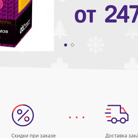
от
10
от
24
Скидки при заказе
Доставка зак