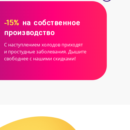
-15%
на собственное
производство
С наступлением холодов приходят
и простудные заболевания. Дышите
свободнее с нашими скидками!