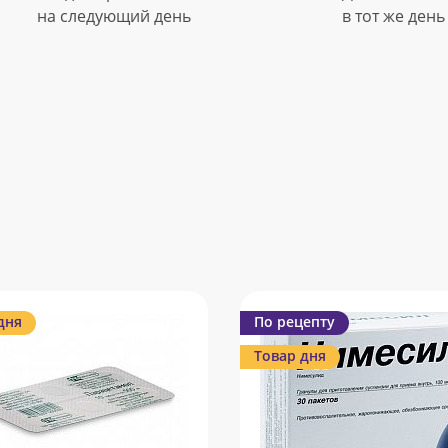
на следующий день
в тот же день
дня
По рецепту
Товар дня