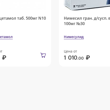
цетамол таб. 500мг N10
Нимесил гран. д/сусп. 
100мг №30
етамол
Нимесулид
от
Цена от
₽
₽
1 010
.00