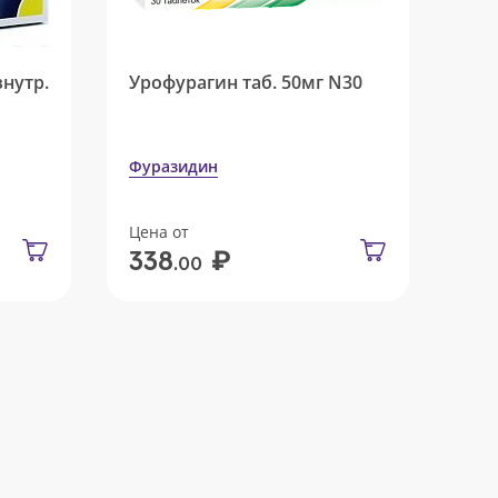
внутр.
Урофурагин таб. 50мг N30
Фуразидин
Цена от
₽
338
.00