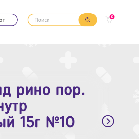
0
ог
д рино пор.
. п.п.о. 10мг
нутр
ый 15г №10