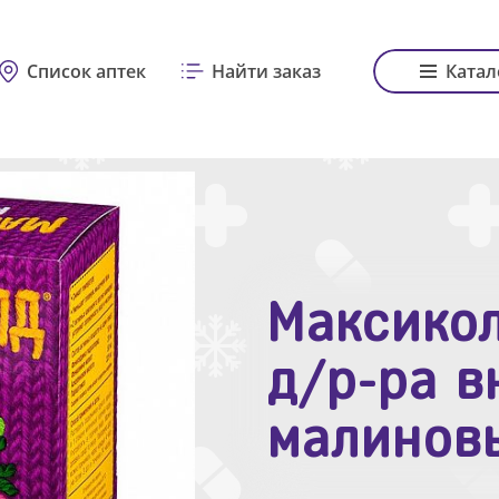
Список аптек
Найти заказ
Катал
Максикол
Зодак таб
д/р-ра в
№10
малинов