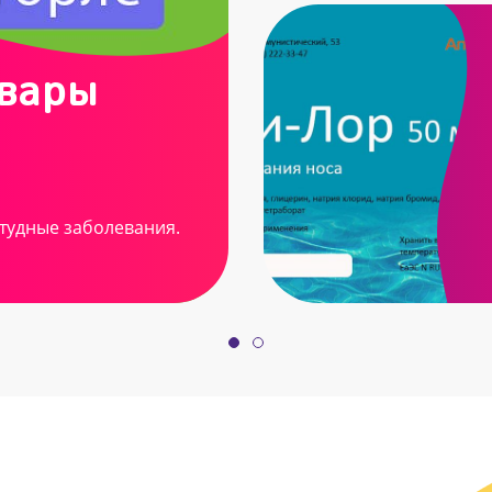
овары
тудные заболевания.