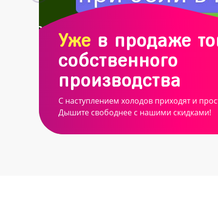
Уже
в продаже т
собственного
производства
С наступлением холодов приходят и прос
Дышите свободнее с нашими скидками!