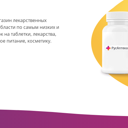
агазин лекарственных
области по самым низких и
 на таблетки, лекарства,
ое питание, косметику.
я фармацевтическая
твенных аптек и аптечных
ласти. Компания основана
ормата превратилась в
сть направлена на
ое обслуживание
о подхода к каждому