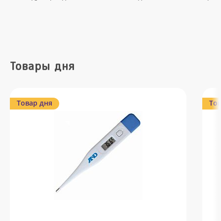
Товары дня
Товар дня
Тов