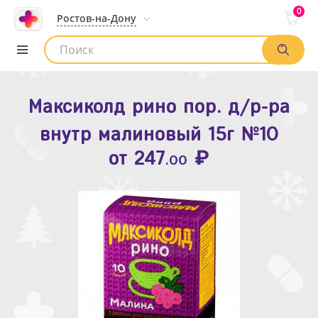
0
Ростов-на-Дону
Максиколд рино пор. д/р-ра
Зодак таб. п.п.о. 10мг №10
внутр малиновый 15г №10
₽
Список аптек
от
109
.80
₽
от
247
.00
Найти заказ