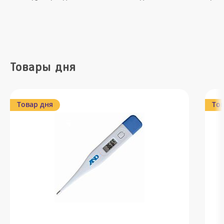
Товары дня
Товар дня
Тов