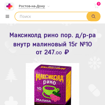
0
Ростов-на-Дону
Максиколд рино пор. д/р-ра
Зодак таб. п.п.о. 10мг №10
внутр малиновый 15г №10
₽
Список аптек
от
109
.80
₽
от
247
.00
Найти заказ