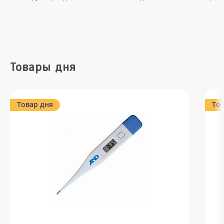
Товары дня
Товар дня
Тов