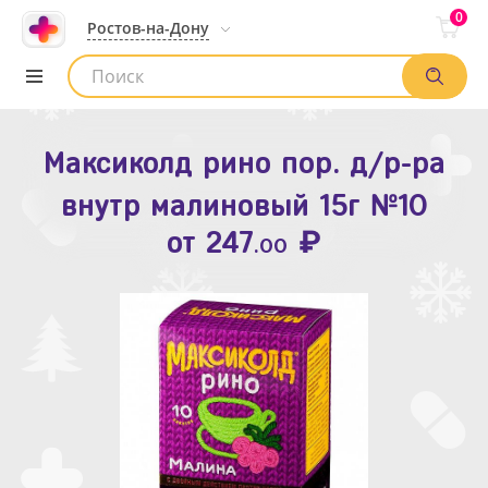
0
Ростов-на-Дону
Максиколд рино пор. д/р-ра
Зодак таб. п.п.о. 10мг №10
внутр малиновый 15г №10
₽
Список аптек
от
109
.80
₽
от
247
.00
Найти заказ