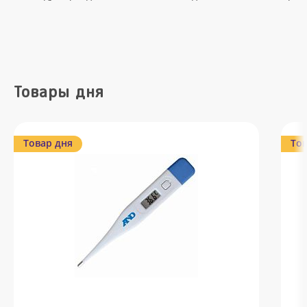
Товары дня
Товар дня
Тов