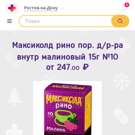
0
Ростов-на-Дону
Максиколд рино пор. д/р-ра
Зодак таб. п.п.о. 10мг №10
внутр малиновый 15г №10
₽
Список аптек
от
109
.80
₽
от
247
.00
Найти заказ