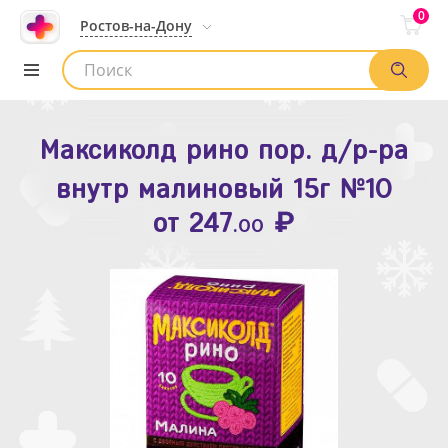
0
Ростов-на-Дону
Максиколд рино пор. д/р-ра
Зодак таб. п.п.о. 10мг №10
внутр малиновый 15г №10
₽
Список аптек
от
109
.80
₽
от
247
.00
Найти заказ