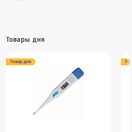
Товары дня
Товар дня
Тов