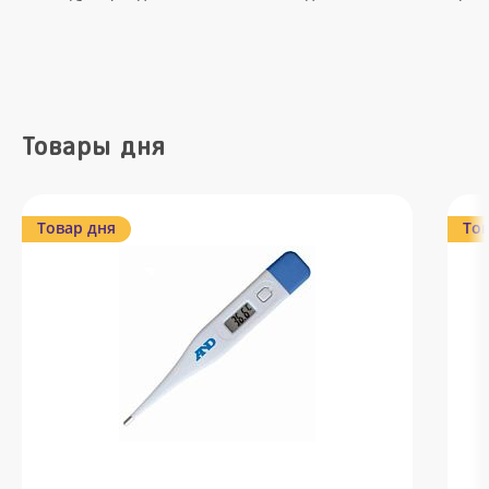
Товары дня
Товар дня
Тов