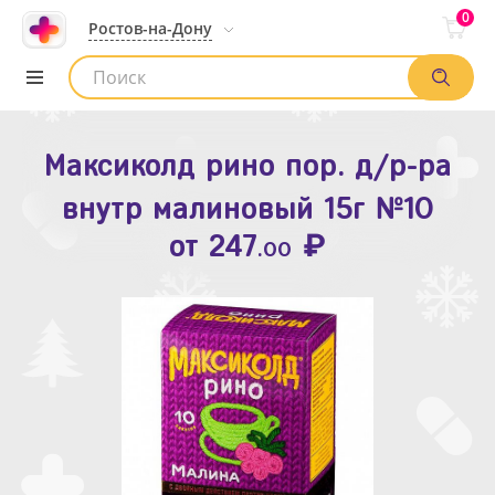
0
Ростов-на-Дону
Максиколд рино пор. д/р-ра
Зодак таб. п.п.о. 10мг №10
внутр малиновый 15г №10
₽
Список аптек
от
109
.80
₽
от
247
.00
Найти заказ