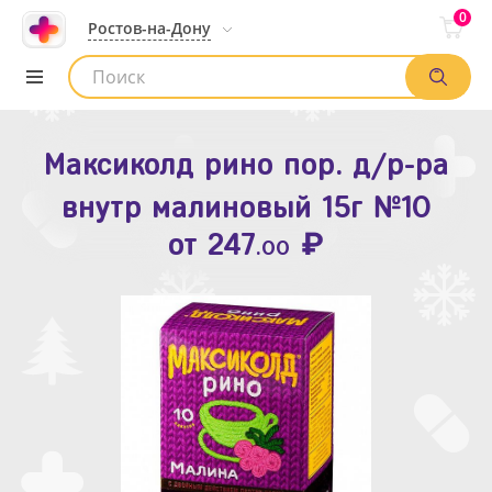
0
Ростов-на-Дону
Максиколд рино пор. д/р-ра
Зодак таб. п.п.о. 10мг №10
внутр малиновый 15г №10
₽
Список аптек
от
109
.80
₽
от
247
.00
Найти заказ