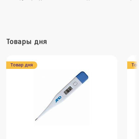
Товары дня
Товар дня
Тов