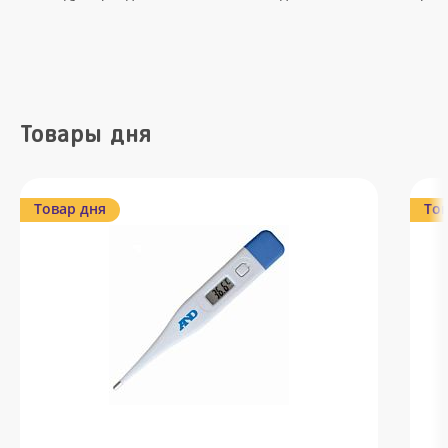
Товары дня
Товар дня
Тов