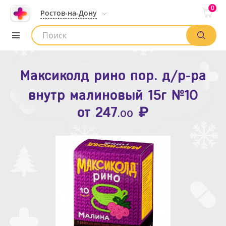
0
Ростов-на-Дону
Максиколд рино пор. д/р-ра
Зодак таб. п.п.о. 10мг №10
внутр малиновый 15г №10
₽
Список аптек
от
109
.80
₽
от
247
.00
Найти заказ