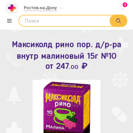
0
Ростов-на-Дону
Максиколд рино пор. д/р-ра
Зодак таб. п.п.о. 10мг №10
внутр малиновый 15г №10
₽
Список аптек
от
109
.80
₽
от
247
.00
Найти заказ