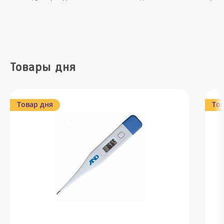
Товары дня
Товар дня
Тов