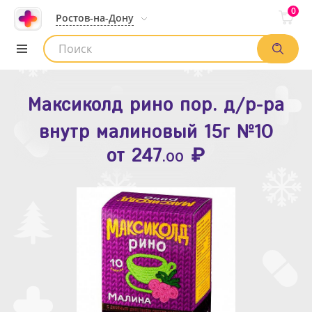
0
Ростов-на-Дону
Максиколд рино пор. д/р-ра
Зодак таб. п.п.о. 10мг №10
внутр малиновый 15г №10
₽
Список аптек
от
109
.80
₽
от
247
.00
Найти заказ