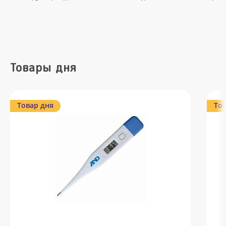
Товары дня
Товар дня
Тов