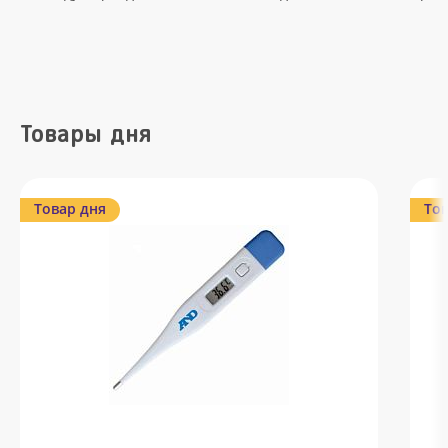
Товары дня
Товар дня
Тов