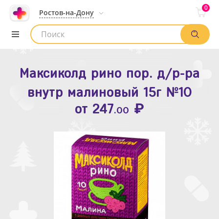
0
Ростов-на-Дону
Максиколд рино пор. д/р-ра
Зодак таб. п.п.о. 10мг №10
внутр малиновый 15г №10
₽
Список аптек
от
109
.80
₽
от
247
.00
Найти заказ