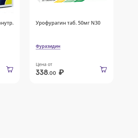
внутр.
Урофурагин таб. 50мг N30
Фуразидин
Цена от
₽
338
.00