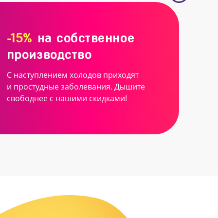
-15%
на собственное
производство
С наступлением холодов приходят
и простудные заболевания. Дышите
свободнее с нашими скидками!