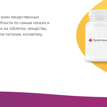
агазин лекарственных
области по самым низких и
 на таблетки, лекарства,
ое питание, косметику.
я фармацевтическая
твенных аптек и аптечных
ласти. Компания основана
ормата превратилась в
сть направлена на
ое обслуживание
о подхода к каждому