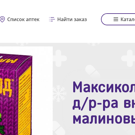
Список аптек
Найти заказ
Катал
Максикол
Зодак таб
д/р-ра в
№10
малинов