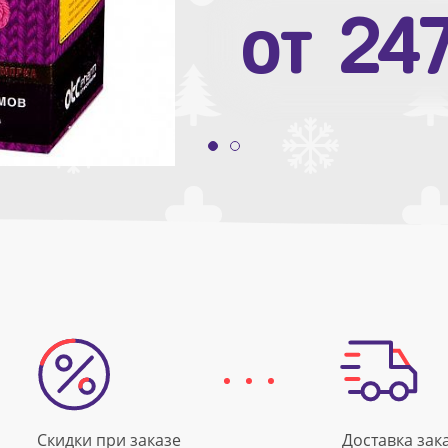
от
10
от
24
Скидки при заказе
Доставка зак