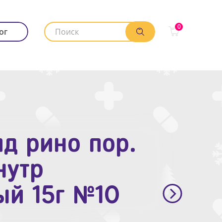
0
ог
д рино пор.
. п.п.о. 10мг
нутр
ый 15г №10