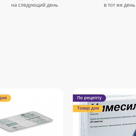
на следующий день
в тот же день
дня
По рецепту
Товар дня