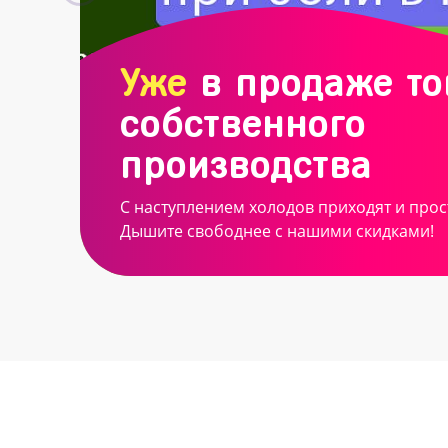
Уже
в продаже т
собственного
производства
С наступлением холодов приходят и прос
Дышите свободнее с нашими скидками!