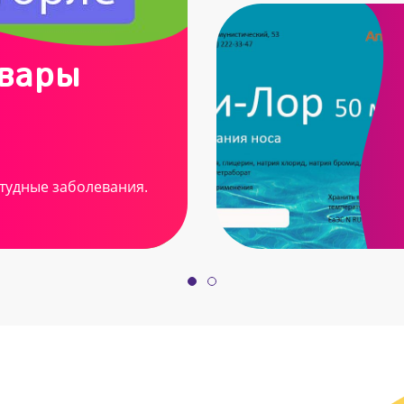
овары
тудные заболевания.