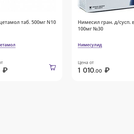
цетамол таб. 500мг N10
Нимесил гран. д/сусп. 
100мг №30
етамол
Нимесулид
от
Цена от
₽
₽
1 010
.00