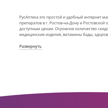
РусАптека это простой и удобный интернет м
препаратов в г. Ростов-на-Дону и Ростовской 
доступным ценам. Огромное количество скидок
медицинские изделия, витамины бады, здоров
АО Ростовоблфармация это централизованна
компания, объединяющая свыше 100 государс
Развернуть
пунктов в г. Ростова-на-Дону и Ростовской об
в 1993 году. За 20 лет организация старого ф
динамично развивающуюся сеть. Ее деятельно
оказание полноценной помощи и качественн
населения с использованием индивидуальног
покупателю.