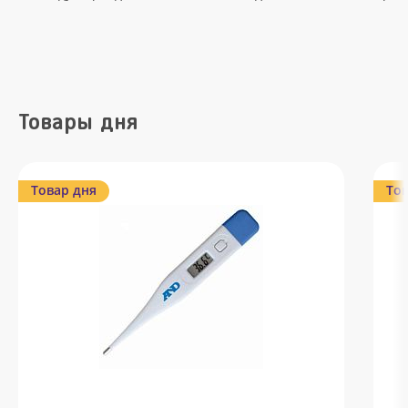
Товары дня
Товар дня
Тов