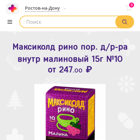
0
Ростов-на-Дону
Максиколд рино пор. д/р-ра
Зодак таб. п.п.о. 10мг №10
внутр малиновый 15г №10
₽
Список аптек
от
109
.80
₽
от
247
.00
Найти заказ