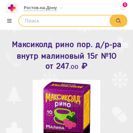
0
Ростов-на-Дону
Максиколд рино пор. д/р-ра
Зодак таб. п.п.о. 10мг №10
внутр малиновый 15г №10
₽
Список аптек
от
109
.80
₽
от
247
.00
Найти заказ