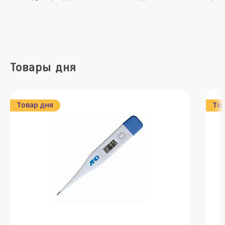
Товары дня
Товар дня
Тов