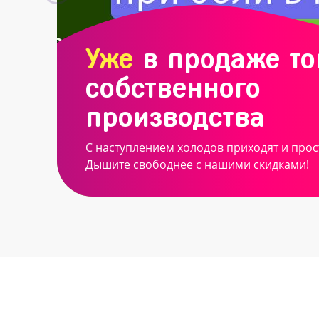
Уже
в продаже т
собственного
производства
С наступлением холодов приходят и прос
Дышите свободнее с нашими скидками!