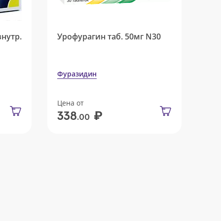
внутр.
Урофурагин таб. 50мг N30
Фуразидин
Цена от
₽
338
.00