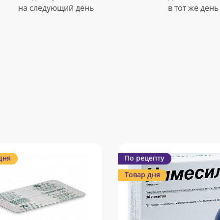
на следующий день
в тот же день
дня
По рецепту
Товар дня