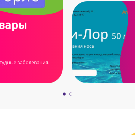
овары
тудные заболевания.