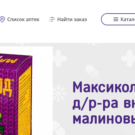
Список аптек
Найти заказ
Катал
Максикол
Зодак таб
д/р-ра в
№10
малинов