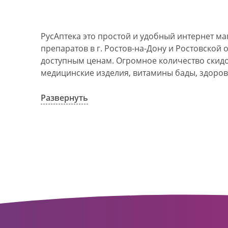
РусАптека это простой и удобный интернет м
препаратов в г. Ростов-на-Дону и Ростовской 
доступным ценам. Огромное количество скидок
медицинские изделия, витамины бады, здоров
АО Ростовоблфармация это централизованна
компания, объединяющая свыше 100 государс
Развернуть
пунктов в г. Ростова-на-Дону и Ростовской об
в 1993 году. За 20 лет организация старого ф
динамично развивающуюся сеть. Ее деятельно
оказание полноценной помощи и качественн
населения с использованием индивидуальног
покупателю.