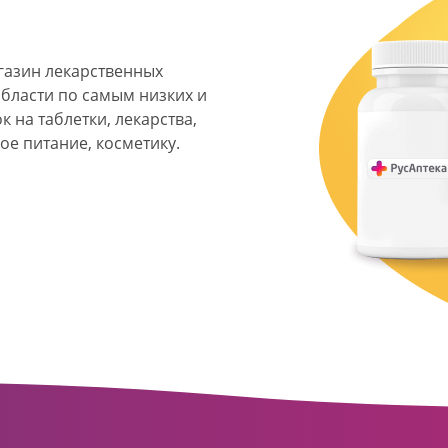
агазин лекарственных
области по самым низких и
 на таблетки, лекарства,
ое питание, косметику.
я фармацевтическая
твенных аптек и аптечных
ласти. Компания основана
ормата превратилась в
сть направлена на
ое обслуживание
о подхода к каждому