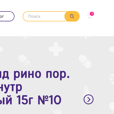
0
ог
д рино пор.
. п.п.о. 10мг
нутр
ый 15г №10