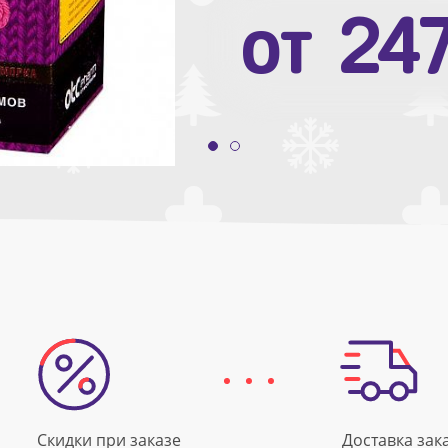
от
10
от
24
Скидки при заказе
Доставка зак