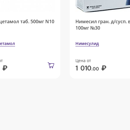
цетамол таб. 500мг N10
Нимесил гран. д/сусп. 
100мг №30
етамол
Нимесулид
от
Цена от
₽
₽
1 010
.00