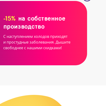
-15%
на собственное
производство
С наступлением холодов приходят
и простудные заболевания. Дышите
свободнее с нашими скидками!