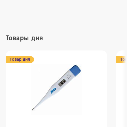
Товары дня
Товар дня
Тов