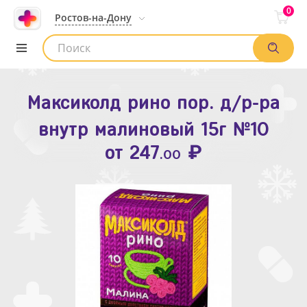
0
Ростов-на-Дону
Максиколд рино пор. д/р-ра
Зодак таб. п.п.о. 10мг №10
внутр малиновый 15г №10
₽
Список аптек
от
109
.80
₽
от
247
.00
Найти заказ